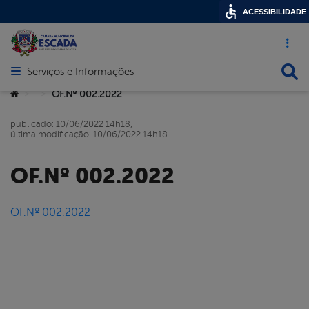
ACESSIBILIDADE
Acesso ráp
Busca
Serviços e Informações
Abrir menu principal de navegação
Você está aqui:
OF.Nº 002.2022
>
>
publicado: 10/06/2022 14h18,
última modificação: 10/06/2022 14h18
OF.Nº 002.2022
OF.Nº 002.2022
book
er