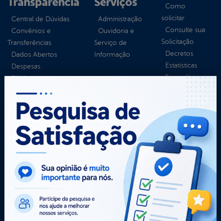
Transparência
Serviços
Como
solicitar
Central de Dúvidas
Administração
Consulte sua
Convênios e
Ouvidoria e
Solicitação
Transferências
Serviço de
Decretos
Dados Abertos
Informação
Estatísticas
Despesas
Formulários
Diárias
Prazos e
Estrutura
autoridades
Organizacional
Sic Físico
Inicio
Solicitar
LGPD e Governo
Recurso
Digital
Solicitar um
Licitações e
pedido
Contratos
Obras Públicas
Planejamento e
Prestação de Contas
Receitas
Recursos Humanos