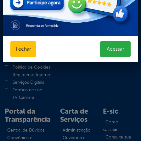
A Câmara
Acessibilidade
Contato
Dados abertos
Glossário
Mapa do Site
Fechar
Acessar
Notícias
Perguntas Frequentes
Política de Cookies
Regimento Interno
Serviços Digitais
Termos de uso
TV Câmara
Portal da
Carta de
E-sic
Transparência
Serviços
Como
solicitar
Central de Dúvidas
Administração
Consulte sua
Convênios e
Ouvidoria e