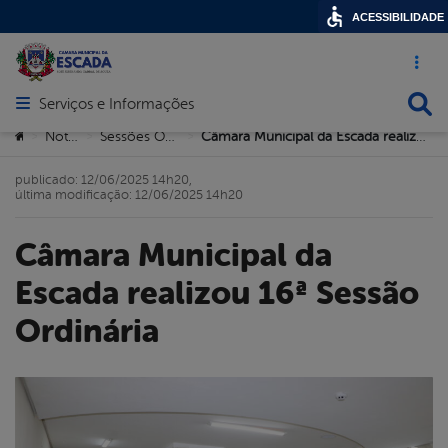
ACESSIBILIDADE
Acesso ráp
Busca
Serviços e Informações
Abrir menu principal de navegação
Você está aqui:
Notícias
Sessões Ordinárias
Câmara Municipal da Escada realizou 16ª Sessão Ordinária
>
>
>
publicado: 12/06/2025 14h20,
última modificação: 12/06/2025 14h20
Câmara Municipal da
Escada realizou 16ª Sessão
Ordinária
book