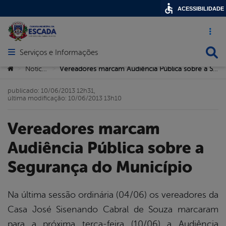
ACESSIBILIDADE
Acesso ráp
Busca
Serviços e Informações
Abrir menu principal de navegação
Você está aqui:
Notícias
Vereadores marcam Audiência Pública sobre a Segurança do Município
>
>
publicado: 10/06/2013 12h31,
última modificação: 10/06/2013 13h10
Vereadores marcam
Audiência Pública sobre a
Segurança do Município
Na última sessão ordinária (04/06) os vereadores da
Casa José Sisenando Cabral de Souza marcaram
book
para a próxima terça-feira (10/06) a Audiência