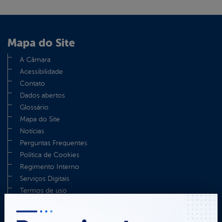
Mapa do Site
A Câmara
Acessibilidade
Contato
Dados abertos
Glossário
Mapa do Site
Notícias
Perguntas Frequentes
Política de Cookies
Regimento Interno
Serviços Digitais
Termos de uso
TV Câmara