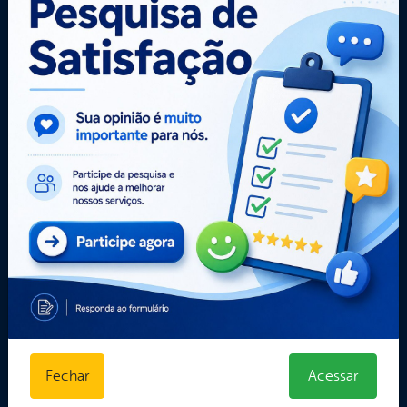
Portal da
Carta de
E-sic
Transparência
Serviços
Como
solicitar
Central de Dúvidas
Administração
Consulte sua
Convênios e
Ouvidoria e
Solicitação
Transferências
Serviço de
Decretos
Dados Abertos
Informação
Estatísticas
Despesas
Formulários
Diárias
Prazos e
Estrutura
autoridades
Organizacional
Sic Físico
Inicio
Solicitar
LGPD e Governo
Recurso
Digital
Solicitar um
Licitações e
pedido
Contratos
Obras Públicas
Planejamento e
Fechar
Acessar
Prestação de Contas