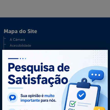
Mapa do Site
A Câmara
Acessibilidade
Contato
Dados abertos
Glossário
Mapa do Site
Notícias
Perguntas Frequentes
Política de Cookies
Regimento Interno
Serviços Digitais
Termos de uso