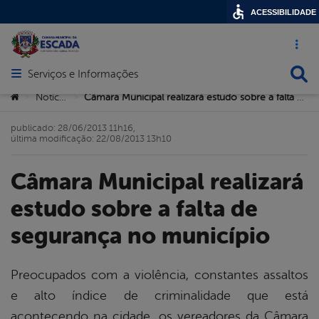
ACESSIBILIDADE
Acesso ráp
Busca
Serviços e Informações
Abrir menu principal de navegação
Você está aqui:
Notícias
Câmara Municipal realizará estudo sobre a falta de segurança no município
>
>
publicado: 28/06/2013 11h16,
última modificação: 22/08/2013 13h10
Câmara Municipal realizará
estudo sobre a falta de
segurança no município
Preocupados com a violência, constantes assaltos
e alto índice de criminalidade que está
book
acontecendo na cidade, os vereadores da Câmara