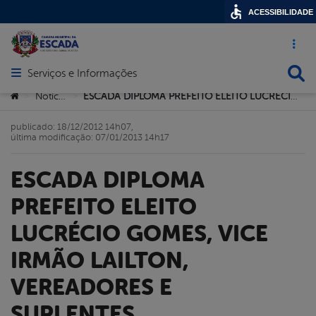
ACESSIBILIDADE
Acesso ráp
Busca
Serviços e Informações
Abrir menu principal de navegação
Você está aqui:
Notícias
ESCADA DIPLOMA PREFEITO ELEITO LUCRÉCIO GOMES, VICE IRMÃO LAILTON, VEREADORES E SUPLENTES.
>
>
publicado: 18/12/2012 14h07,
última modificação: 07/01/2013 14h17
ESCADA DIPLOMA
PREFEITO ELEITO
LUCRÉCIO GOMES, VICE
IRMÃO LAILTON,
VEREADORES E
SUPLENTES.