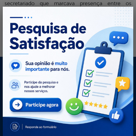
secretariado que marcava presença entre os
convidados.
Mapa do Site
A Câmara
Acessibilidade
Contato
Dados abertos
Glossário
Mapa do Site
Notícias
Perguntas Frequentes