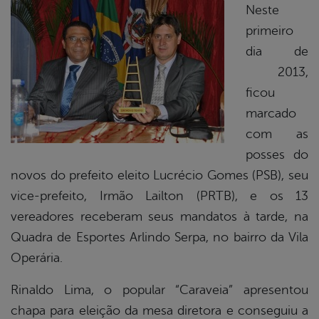
Neste
primeiro
book
dia de
2013,
er
ficou
marcado
com as
din
posses do
novos do prefeito eleito Lucrécio Gomes (PSB), seu
vice-prefeito, Irmão Lailton (PRTB), e os 13
vereadores receberam seus mandatos à tarde, na
Quadra de Esportes Arlindo Serpa, no bairro da Vila
Operária.
Rinaldo Lima, o popular “Caraveia” apresentou
chapa para eleição da mesa diretora e conseguiu a