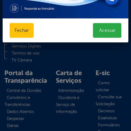
Glossário
Mapa do Site
Notícias
Perguntas Frequentes
Fechar
Acessar
Política de Cookies
Regimento Interno
Serviços Digitais
Termos de uso
TV Câmara
Portal da
Carta de
E-sic
Transparência
Serviços
Como
solicitar
Central de Dúvidas
Administração
Consulte sua
Convênios e
Ouvidoria e
Solicitação
Transferências
Serviço de
Decretos
Dados Abertos
Informação
Estatísticas
Despesas
Formulários
Diárias