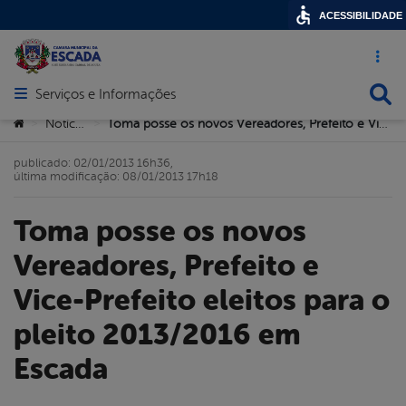
ACESSIBILIDADE
Acesso ráp
Busca
Serviços e Informações
Abrir menu principal de navegação
Você está aqui:
Notícias
Toma posse os novos Vereadores, Prefeito e Vice-Prefeito eleitos para o pleito 2013/2016 em Escada
>
>
publicado: 02/01/2013 16h36,
última modificação: 08/01/2013 17h18
Toma posse os novos
Vereadores, Prefeito e
Vice-Prefeito eleitos para o
pleito 2013/2016 em
Escada