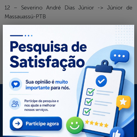
12 – Severino André Dias Júnior -> Júnior de
Massauassú-PTB
13 – Severino Francisco dos Santos -> Léo de
Frexeiras-PSC
Mapa do Site
A Câmara
Acessibilidade
Contato
Dados abertos