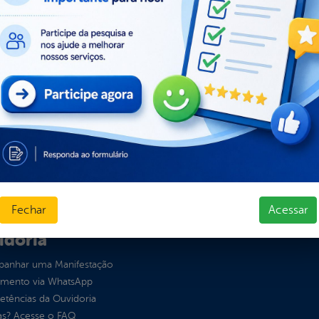
l de Dúvidas
ios e Transferências
 Abertos
sas
s
ura Organizacional
 Governo Digital
ções e Contratos
Públicas
jamento e Prestação de Contas
as
sos Humanos
Fechar
Acessar
idoria
anhar uma Manifestação
imento via WhatsApp
tências da Ouvidoria
as? Acesse o FAQ