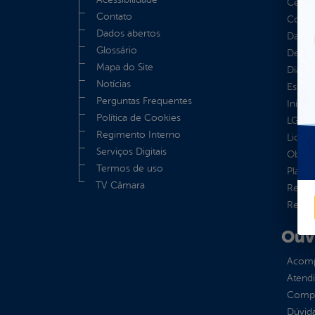
Centra
Contato
Convên
Dados abertos
Dados
Glossário
Despe
Mapa do Site
Diária
Notícias
Estrut
Perguntas Frequentes
Inicio
Política de Cookies
LGPD e
Regimento Interno
Licita
Serviços Digitais
Obras 
Termos de uso
Plane
TV Câmara
Receit
Recur
Ouv
Acomp
Atend
Compe
Dúvid