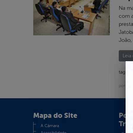
Na ma
com a
prest
Jatob
João,
Leia 
tags:
por As
Mapa do Site
Port
Tra
A Câmara
Acessibilidade