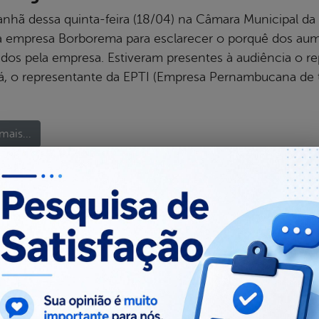
nhã dessa quinta-feira (18/04) na Câmara Municipal da
 empresa Borborema para esclarecer o porquê dos aum
ados pela empresa. Estiveram presentes à audiência o re
á, o representante da EPTI (Empresa Pernambucana de tr
mais...
ARPE
AUDIÊNCIA PÚBLICA
BORBOREMA
DER-PE
EPT
com, publicado em 19/04/2013 04h06, última modificação em 19/04/2
al da
Carta de Serviços
nsparência
Administração
Ouvidoria e Serviço de Informa