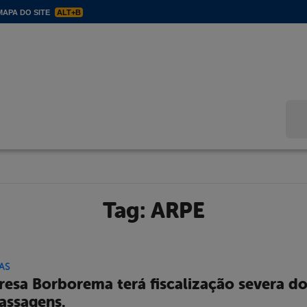
APA DO SITE
ALT+B
Bus
Tag:
ARPE
AS
esa Borborema terá fiscalização severa do
assagens.