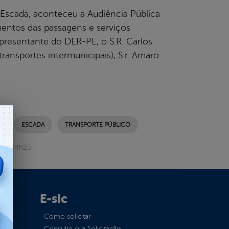
 Escada, aconteceu a Audiência Pública
entos das passagens e serviços
presentante do DER-PE, o S.R. Carlos
ansportes intermunicipais), S.r. Amaro
I
ESCADA
TRANSPORTE PÚBLICO
013 04h23
E-sic
Como solicitar
ção
Consulte sua Solicitação