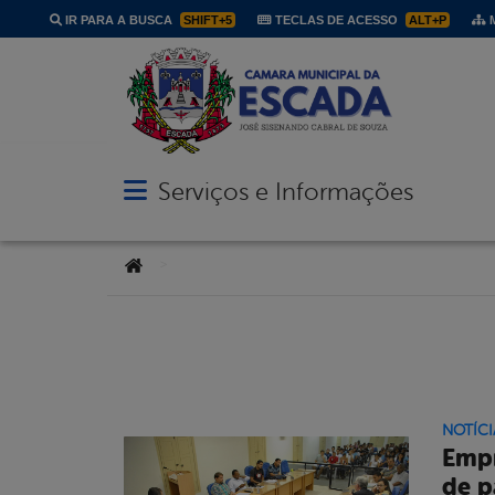
IR PARA A BUSCA
SHIFT+5
TECLAS DE ACESSO
ALT+P
M
Serviços e Informações
Abrir menu principal de navegação
Você está aqui:
>
NOTÍCI
Empr
de p