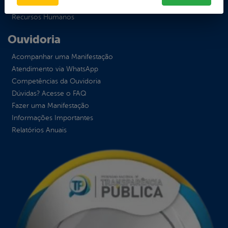
Receitas
Recursos Humanos
Ouvidoria
Acompanhar uma Manifestação
Atendimento via WhatsApp
Competências da Ouvidoria
Dúvidas? Acesse o FAQ
Fazer uma Manifestação
Informações Importantes
Relatórios Anuais