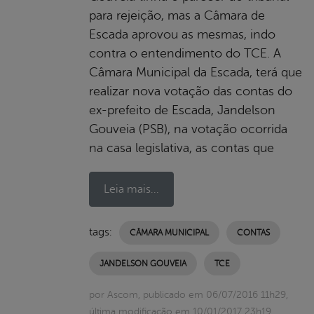
para rejeição, mas a Câmara de
Escada aprovou as mesmas, indo
contra o entendimento do TCE. A
Câmara Municipal da Escada, terá que
realizar nova votação das contas do
ex-prefeito de Escada, Jandelson
Gouveia (PSB), na votação ocorrida
na casa legislativa, as contas que
Leia mais...
tags:
CÂMARA MUNICIPAL
CONTAS
JANDELSON GOUVEIA
TCE
por Ascom, publicado em 06/07/2016 11h29,
última modificação em 10/01/2017 23h19