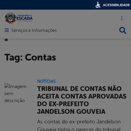
ACESSIBILIDADE
Acesso ráp
Busca
Serviços e Informações
Abrir menu principal de navegação
Você está aqui:
>
Tag:
Contas
NOTÍCIAS
TRIBUNAL DE CONTAS NÃO
ACEITA CONTAS APROVADAS
DO EX-PREFEITO
JANDELSON GOUVEIA
As contas do ex-prefeito Jandelson
Gouveia tinha o parecer do tribunal