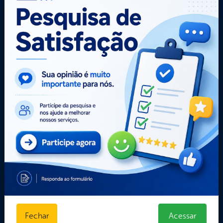
Portal da
Carta de
E-sic
Transparência
Serviços
Como
solicitar
Central de Dúvidas
Administração
Consulte sua
Convênios e
Ouvidoria e
Solicitação
Transferências
Serviço de
Decretos
Dados Abertos
Informação
Estatísticas
Despesas
Formulários
Diárias
Prazos e
Estrutura
autoridades
Organizacional
Sic Físico
Inicio
Solicitar
LGPD e Governo
Recurso
Digital
Solicitar um
Licitações e
pedido
Contratos
Obras Públicas
Planejamento e
Fechar
Acessar
Prestação de Contas