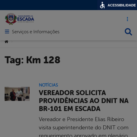
ACESSIBILIDADE
Acesso ráp
Busca
Serviços e Informações
Abrir menu principal de navegação
Você está aqui:
>
Tag:
Km 128
NOTÍCIAS
VEREADOR SOLICITA
PROVIDÊNCIAS AO DNIT NA
BR-101 EM ESCADA
Vereador e Presidente Elias Ribeiro
visita superintendente do DNIT com
requerimento aprovado em plenário.