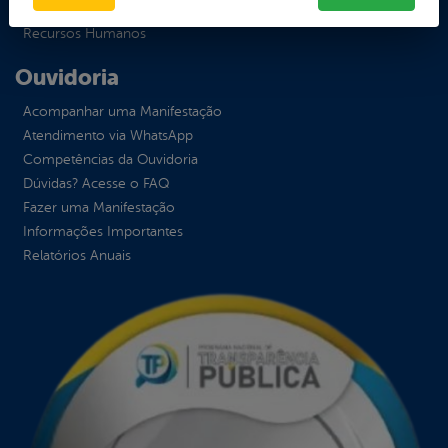
Receitas
Recursos Humanos
Ouvidoria
Acompanhar uma Manifestação
Atendimento via WhatsApp
Competências da Ouvidoria
Dúvidas? Acesse o FAQ
Fazer uma Manifestação
Informações Importantes
Relatórios Anuais