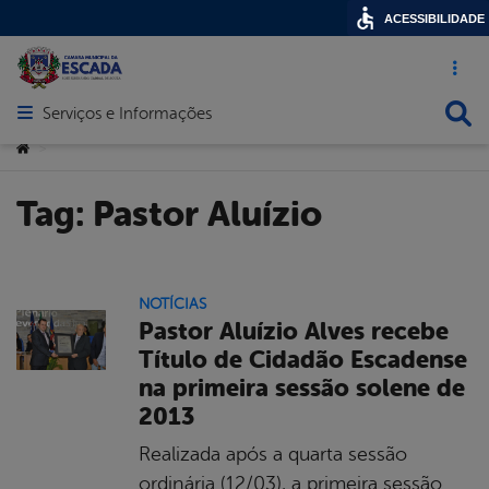
ACESSIBILIDADE
Acesso ráp
Busca
Serviços e Informações
Abrir menu principal de navegação
Você está aqui:
>
Tag:
Pastor Aluízio
NOTÍCIAS
Pastor Aluízio Alves recebe
Título de Cidadão Escadense
na primeira sessão solene de
2013
Realizada após a quarta sessão
ordinária (12/03), a primeira sessão