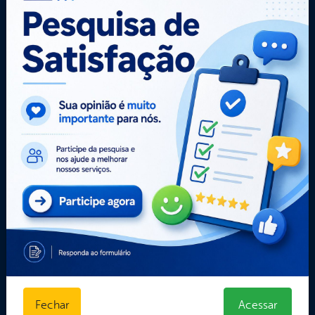
Portal da
Carta de
E-sic
Transparência
Serviços
Como
solicitar
Central de Dúvidas
Administração
Consulte sua
Convênios e
Ouvidoria e
Solicitação
Transferências
Serviço de
Decretos
Dados Abertos
Informação
Estatísticas
Despesas
Formulários
Diárias
Prazos e
Estrutura
autoridades
Organizacional
Sic Físico
Inicio
Solicitar
LGPD e Governo
Recurso
Digital
Solicitar um
Licitações e
pedido
Contratos
Obras Públicas
Planejamento e
Fechar
Acessar
Prestação de Contas