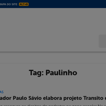
APA DO SITE
ALT+B
Bus
Tag:
Paulinho
AS
ador Paulo Sávio elabora projeto Transito