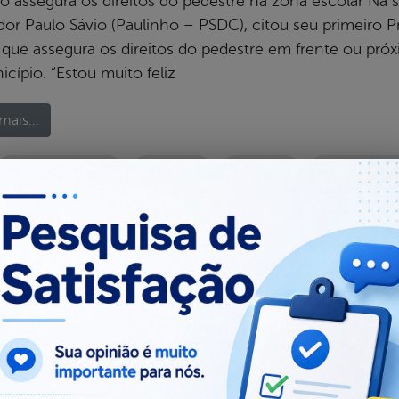
o assegura os direitos do pedestre na zona escolar Na se
dor Paulo Sávio (Paulinho – PSDC), citou seu primeiro P
 que assegura os direitos do pedestre em frente ou próx
cípio. “Estou muito feliz
mais...
CÂMARA MUNICIPAL
PAULINHO
PROJETOS
TRÂNSITO DO 
om, publicado em 01/03/2013 18h12, última modificação em 05/03/2
al da
Carta de Serviços
nsparência
Administração
Ouvidoria e Serviço de Informa
l de Dúvidas
ios e Transferências
 Abertos