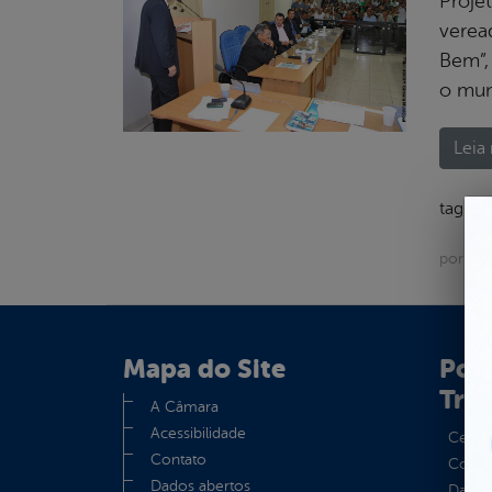
Projet
verea
Bem”,
o muni
Leia 
tags:
por Asc
Mapa do Site
Port
Tra
A Câmara
Acessibilidade
Centra
Contato
Convên
Dados abertos
Dados