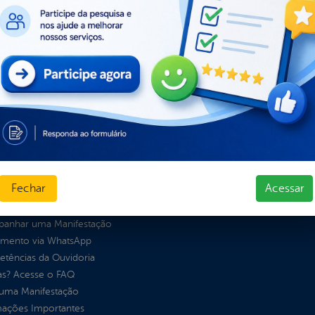
sas
s
ura Organizacional
 Governo Digital
ções e Contratos
Públicas
jamento e Prestação de Contas
as
sos Humanos
Fechar
Acessar
idoria
anhar uma Manifestação
imento via WhatsApp
tências da Ouvidoria
as? Acesse o FAQ
 uma Manifestação
mações Importantes