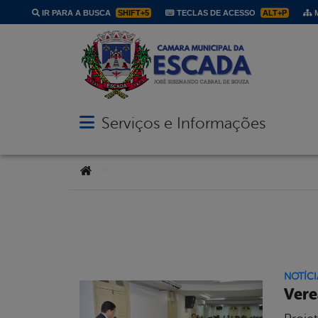
IR PARA A BUSCA
SHIFT+5
TECLAS DE ACESSO
ALT+P
M
Serviços e Informações
Abrir menu principal de navegação
Você está aqui:
>
NOTÍCI
Vere