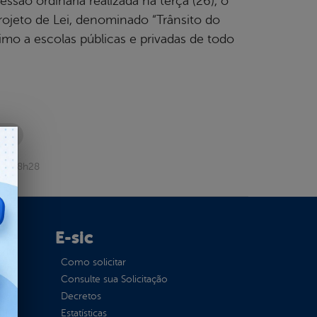
ssão ordinária realizada na terça (26), o
rojeto de Lei, denominado “Trânsito do
imo a escolas públicas e privadas de todo
BEM
013 18h28
E-sic
Como solicitar
ção
Consulte sua Solicitação
Decretos
Estatísticas