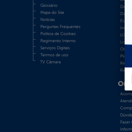
Glossário
Despe
Mapa do Site
Diária
Notícias
Estrut
Perguntas Frequentes
Inicio
Política de Cookies
LGPD e
Regimento Interno
Licita
Serviços Digitais
Obras 
Termos de uso
Plane
TV Câmara
Receit
Recur
Ouv
Acomp
Atend
Compe
Dúvid
Fazer
Infor