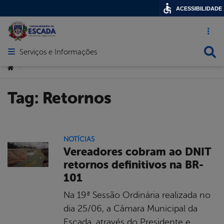
ACESSIBILIDADE
Acesso ráp
Busca
Serviços e Informações
Abrir menu principal de navegação
Você está aqui:
>
Tag:
Retornos
NOTÍCIAS
Vereadores cobram ao DNIT
retornos definitivos na BR-
101
Na 19ª Sessão Ordinária realizada no
dia 25/06, a Câmara Municipal da
Escada, através do Presidente e