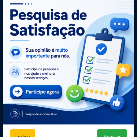
Portal da
Carta de
E-sic
Transparência
Serviços
Como
solicitar
Central de Dúvidas
Administração
Consulte sua
Convênios e
Ouvidoria e
Solicitação
Transferências
Serviço de
Decretos
Dados Abertos
Informação
Estatísticas
Despesas
Formulários
Diárias
Prazos e
Estrutura
autoridades
Organizacional
Sic Físico
Inicio
Solicitar
LGPD e Governo
Recurso
Digital
Solicitar um
Licitações e
pedido
Contratos
Obras Públicas
Planejamento e
Fechar
Acessar