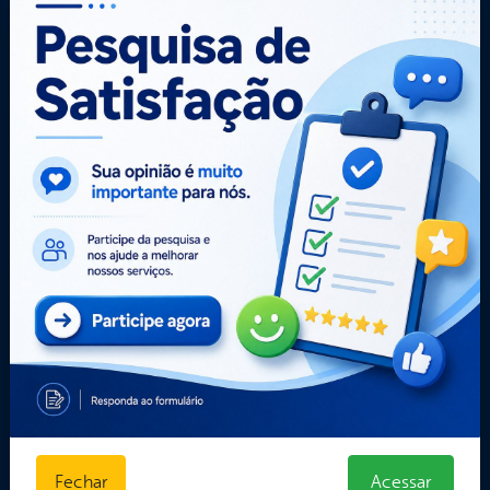
TV Câmara
Portal da
Carta de
E-sic
Transparência
Serviços
Como
solicitar
Central de Dúvidas
Administração
Consulte sua
Convênios e
Ouvidoria e
Solicitação
Transferências
Serviço de
Decretos
Dados Abertos
Informação
Estatísticas
Despesas
Formulários
Diárias
Prazos e
Estrutura
autoridades
Organizacional
Sic Físico
Inicio
Solicitar
LGPD e Governo
Recurso
Digital
Solicitar um
Licitações e
pedido
Contratos
Obras Públicas
Fechar
Acessar