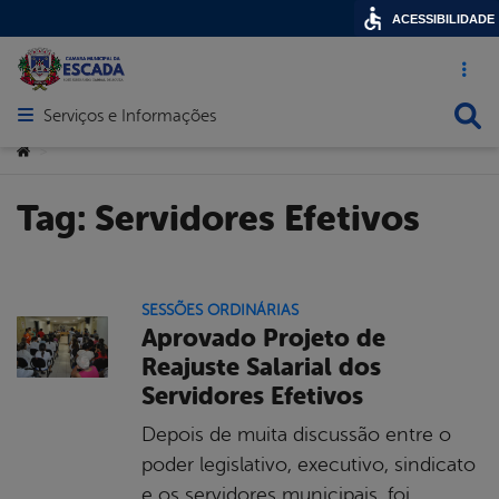
ACESSIBILIDADE
Acesso ráp
Busca
Serviços e Informações
Abrir menu principal de navegação
Você está aqui:
>
Tag:
Servidores Efetivos
SESSÕES ORDINÁRIAS
Aprovado Projeto de
Reajuste Salarial dos
Servidores Efetivos
Depois de muita discussão entre o
poder legislativo, executivo, sindicato
e os servidores municipais, foi