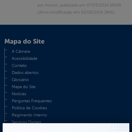
por Ascom, publicado em 07/05/2014 16h59,
última modificação em 02/06/2014 19h11
Mapa do Site
A Câmara
Acessibilidade
Contato
Dados abertos
Glossário
Mapa do Site
Notícias
Perguntas Frequentes
Política de Cookies
Regimento Interno
Serviços Digitais
Termos de uso