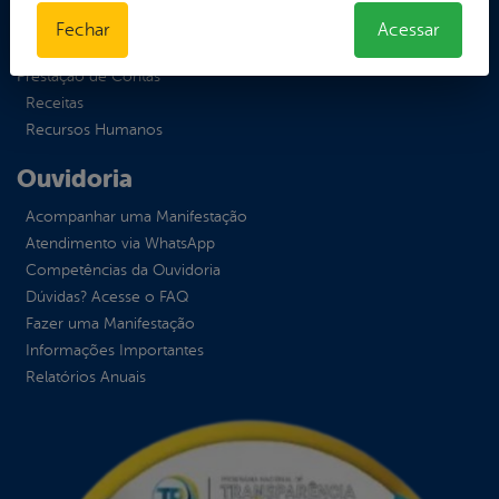
Obras Públicas
Fechar
Acessar
Planejamento e
Prestação de Contas
Receitas
Recursos Humanos
Ouvidoria
Acompanhar uma Manifestação
Atendimento via WhatsApp
Competências da Ouvidoria
Dúvidas? Acesse o FAQ
Fazer uma Manifestação
Informações Importantes
Relatórios Anuais