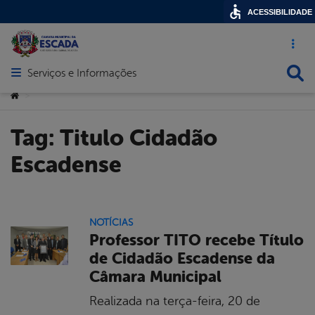
ACESSIBILIDADE
Acesso ráp
Busca
Serviços e Informações
Abrir menu principal de navegação
Você está aqui:
>
Tag:
Titulo Cidadão
Escadense
NOTÍCIAS
Professor TITO recebe Título
de Cidadão Escadense da
Câmara Municipal
Realizada na terça-feira, 20 de