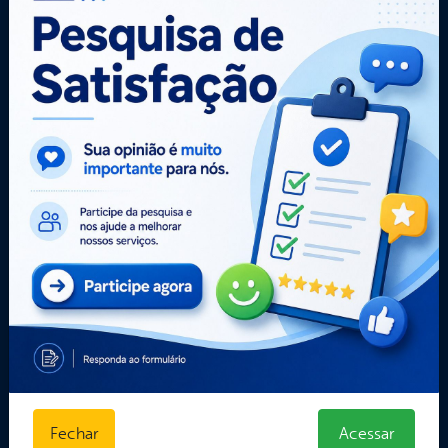
Portal da
Carta de
E-sic
Transparência
Serviços
Como
solicitar
Central de Dúvidas
Administração
Consulte sua
Convênios e
Ouvidoria e
Solicitação
Transferências
Serviço de
Decretos
Dados Abertos
Informação
Estatísticas
Despesas
Formulários
Diárias
Prazos e
Estrutura
autoridades
Organizacional
Sic Físico
Inicio
Solicitar
LGPD e Governo
Recurso
Digital
Solicitar um
Licitações e
pedido
Contratos
Obras Públicas
Planejamento e
Fechar
Acessar
Prestação de Contas