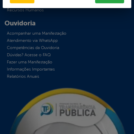
Receitas
Recursos Humanos
Ouvidoria
Acompanhar uma Manifestação
Atendimento via WhatsApp
Competências da Ouvidoria
Dúvidas? Acesse o FAQ
Fazer uma Manifestação
Informações Importantes
Relatórios Anuais