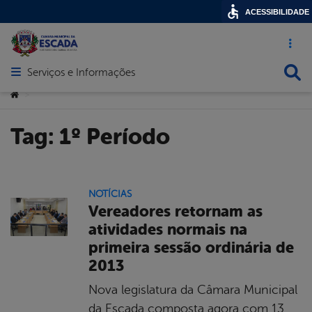
ACESSIBILIDADE
Acesso ráp
Busca
Serviços e Informações
Abrir menu principal de navegação
Você está aqui:
>
Tag:
1º Período
NOTÍCIAS
Vereadores retornam as
atividades normais na
primeira sessão ordinária de
2013
Nova legislatura da Câmara Municipal
da Escada composta agora com 13