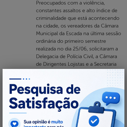
Preocupados com a violência,
constantes assaltos e alto índice de
criminalidade que está acontecendo
na cidade, os vereadores da Câmara
Municipal da Escada na última sessão
ordinária do primeiro semestre
realizada no dia 25/06, solicitaram a
Delegacia de Polícia Civil, a Câmara
de Dirigentes Lojistas e a Secretaria
de Educação, relatórios sobre atos de
violência,
Leia mais...
tags:
CÂMARA MUNICIPAL
CRIMINALIDADE
ESCADA