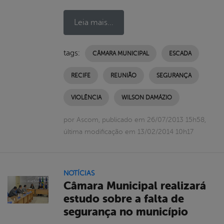
Leia mais...
tags:
CÂMARA MUNICIPAL
ESCADA
RECIFE
REUNIÃO
SEGURANÇA
VIOLÊNCIA
WILSON DAMÁZIO
por Ascom, publicado em 26/07/2013 15h58,
última modificação em 13/02/2014 10h17
NOTÍCIAS
Câmara Municipal realizará
estudo sobre a falta de
segurança no município