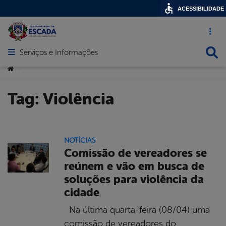
ACESSIBILIDADE
Acesso ráp
Busca
Serviços e Informações
Abrir menu principal de navegação
Você está aqui:
>
Tag:
Violência
NOTÍCIAS
Comissão de vereadores se
reúnem e vão em busca de
soluções para violência da
cidade
Na última quarta-feira (08/04) uma
comissão de vereadores do